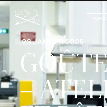
Agend
23 JANVIER 2025
GOÛTE
– ATEL