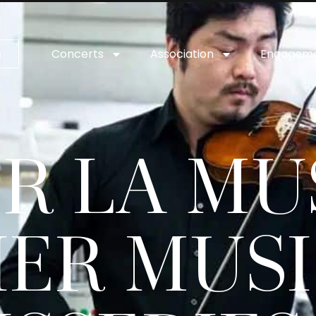
Concerts
Association
Engagem
a
R LA MU
IER MUS