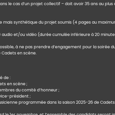
s le cas d’un projet collectif – doit avoir 35 ans au plus 
se mais synthétique du projet soumis (4 pages au maximu
s) audio et/ou vidéo (durée cumulée inférieure à 20 minute
ossible, à ne pas prendre d’engagement pour la soirée du 
de Cadets en scène.
é de :
ets en scène ;
embres du comité d’honneur ;
vice-président ;
sicienne programmée dans la saison 2025-26 de Cadets
 tard le 1er novembre, et l’ensemble des candidats seron