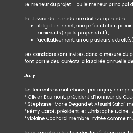
Le meneur du projet – ou le meneur principal dan
Le dossier de candidature doit comprendre :
obligatoirement, une présentation préci
musicien(s) qui le propose(nt) ;
facultativement, un ou plusieurs extrait(
Les candidats sont invités, dans la mesure du p
font partie des lauréats, à la soirée annuelle 
Jury
Les lauréats seront choisis par un jury compos
* Olivier Baumont, président d’honneur de Cad
* Stéphanie-Marie Degand et Atsushi Sakaï, m
*Rémy Carof, président, et Christophe Doinel, 
*Violaine Cochard, membre invitée comme mu
Le jury arrêtera le choix des lauréats au plus