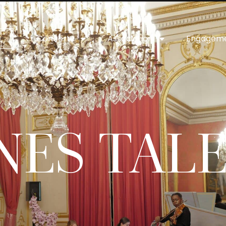
Concerts
Association
Engagem
a
NES TAL